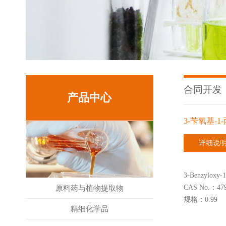
合同开发
产品中心
3-苄氧基-1
详细说
3-Benzyloxy-1
CAS No.：479
原料药与植物提取物
规格：0.99
精细化学品